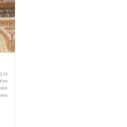
33,33
Este
arém
pelas