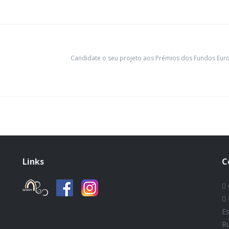
Candidate o seu projeto aos Prémios dos Fundos Euro
Links
C
E
R