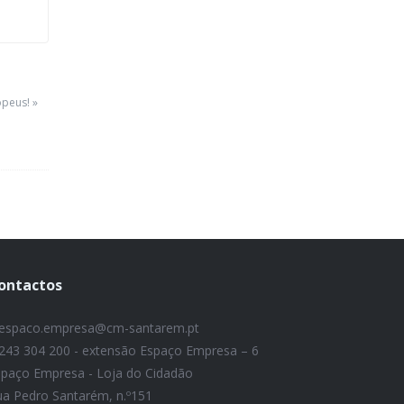
peus! »
ontactos
espaco.empresa@cm-santarem.pt
243 304 200 - extensão Espaço Empresa – 6
spaço Empresa - Loja do Cidadão
ua Pedro Santarém, n.º151